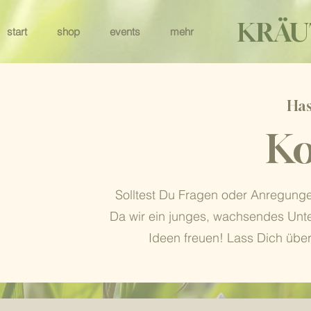
KRÄU
start
shop
events
mehr
Has
Ko
Solltest Du Fragen oder Anregunge
Da wir ein junges, wachsendes Unt
Ideen freuen! Lass Dich übe