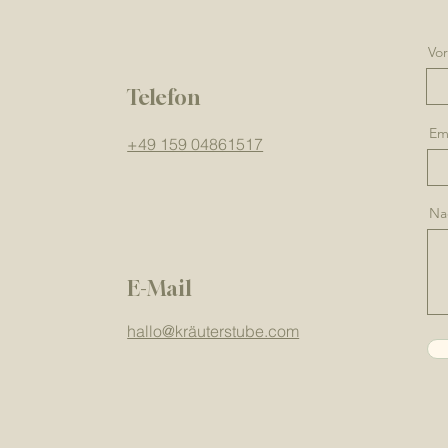
Vo
Telefon
Em
+49 159 04861517
Na
E-Mail
hallo@kräuterstube.com