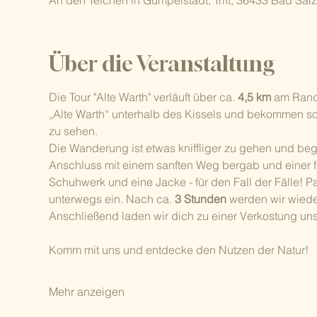
An den Teichen in Gumpelstadt, Trift, 36433 Bad Sa
Über die Veranstaltung
Die Tour "Alte Warth" verläuft über ca. 
4,5 km
 am Rand
„Alte Warth“ unterhalb des Kissels und bekommen so
zu sehen.
Die Wanderung ist etwas kniffliger zu gehen und begi
Anschluss mit einem sanften Weg bergab und einer fa
Schuhwerk und eine Jacke - für den Fall der Fälle! P
unterwegs ein. Nach ca. 
3 Stunden 
werden wir wied
Anschließend laden wir dich zu einer Verkostung uns
Komm mit uns und entdecke den Nutzen der Natur!
Mehr anzeigen