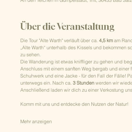
An den Teichen in Gumpelstadt, Trift, 36433 Bad Sa
Über die Veranstaltung
Die Tour "Alte Warth" verläuft über ca. 
4,5 km
 am Rand
„Alte Warth“ unterhalb des Kissels und bekommen so
zu sehen.
Die Wanderung ist etwas kniffliger zu gehen und begi
Anschluss mit einem sanften Weg bergab und einer fa
Schuhwerk und eine Jacke - für den Fall der Fälle! P
unterwegs ein. Nach ca. 
3 Stunden 
werden wir wied
Anschließend laden wir dich zu einer Verkostung uns
Komm mit uns und entdecke den Nutzen der Natur!
Mehr anzeigen