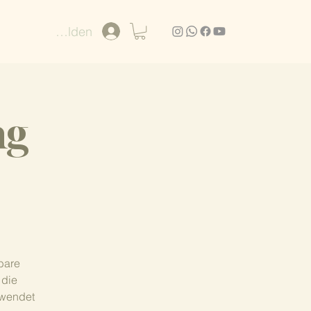
Anmelden
ng
bare
 die
rwendet