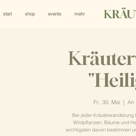
KRÄU
start
shop
events
mehr
Kräute
"Heil
Fr., 30. Mai
  |  
An 
Bei jeder Kräuterwanderung 
Wildpflanzen, Bäume und Heil
wichtigsten davon bestimmen un