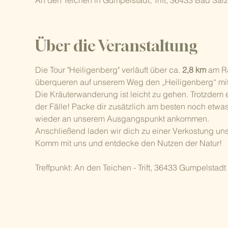
An den Teichen in Gumpelstadt, Trift, 36433 Bad Sa
Über die Veranstaltung
Die Tour "Heiligenberg" verläuft über ca. 
2,8 km
 am R
überqueren auf unserem Weg den „Heiligenberg“ mit 
Die Kräuterwanderung ist leicht zu gehen. Trotzdem e
der Fälle! Packe dir zusätzlich am besten noch etwas
wieder an unserem Ausgangspunkt ankommen.
Anschließend laden wir dich zu einer Verkostung uns
Komm mit uns und entdecke den Nutzen der Natur!
Treffpunkt: An den Teichen - Trift, 36433 Gumpelstadt