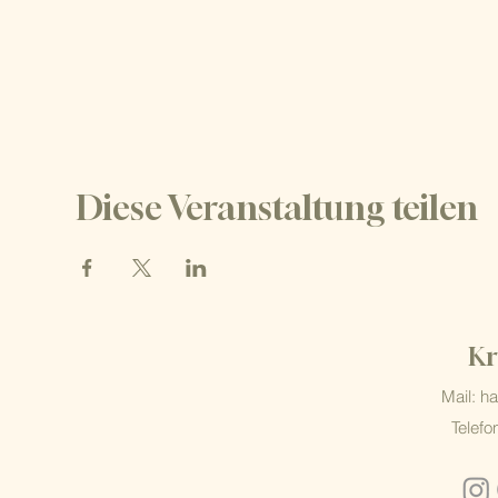
Diese Veranstaltung teilen
Kr
Mail: h
Telefo