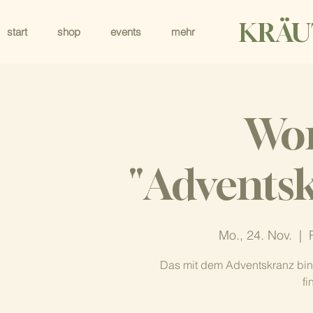
KRÄU
start
shop
events
mehr
Wo
"Advents
Mo., 24. Nov.
  |  
Das mit dem Adventskranz bin
fi