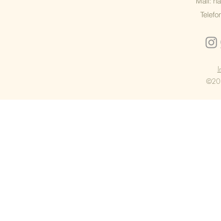
Mail: h
Telefo
I
©202