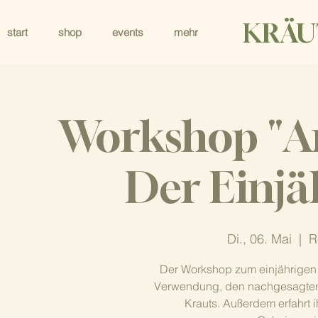
KRÄU
start
shop
events
mehr
Workshop "Ar
Der Einjä
Di., 06. Mai
  |  
R
Der Workshop zum einjährigen B
Verwendung, den nachgesagten
Krauts. Außerdem erfahrt i