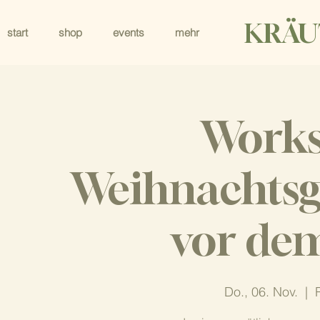
KRÄU
start
shop
events
mehr
Works
Weihnachtsg
vor dem
Do., 06. Nov.
  |  