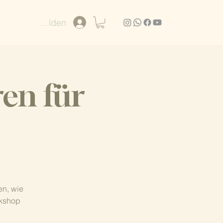
Anmelden
en für
en, wie
rkshop