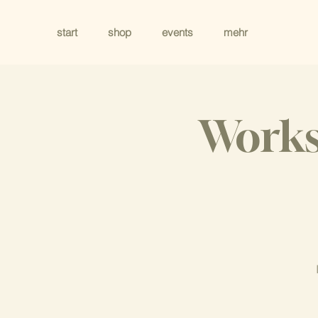
start
shop
events
mehr
Works