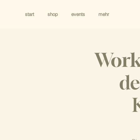
start
shop
events
mehr
Work
de