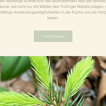
ser Workshop widmet sich der faszinierenden Welt der heimis
ume, die nicht nur die Wälder des Thüringer Waldes prägen,
elfältige Anwendungsmöglichkeiten in der Küche und als Heil
bieten.
Tickets kaufen