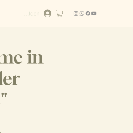
Anmelden
me in
der
"