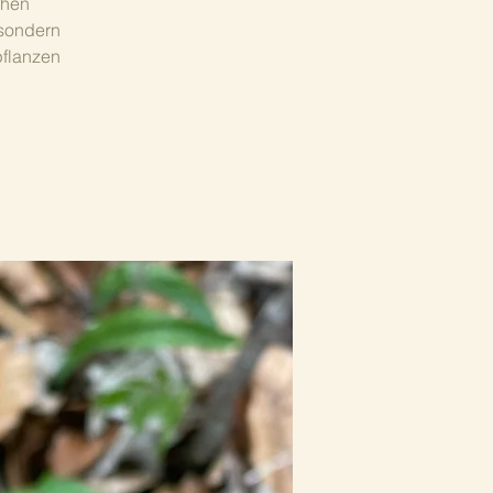
chen
 sondern
pflanzen