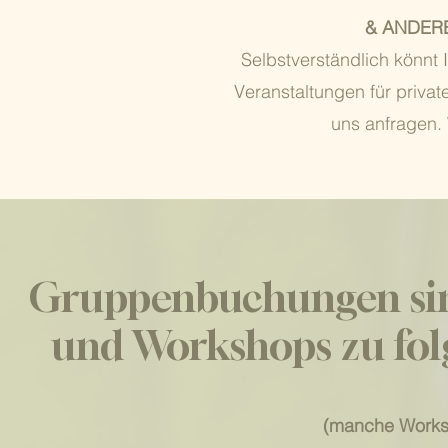
& ANDER
Selbstverständlich könnt
Veranstaltungen für priva
uns anfragen.
Gruppenbuchungen si
und Workshops zu fo
(manche Works