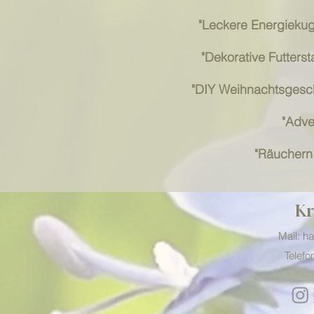
"Leckere Energiekug
"Dekorative Futterst
"DIY Weihnachtsgesc
"Adve
"Räuchern
Kr
Mail: h
Telefo