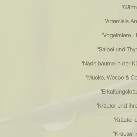
"Gärtn
"Artemisia An
"Vogelmiere - 
"Salbei und Thy
"Nadelbäume in der Kü
"Mücke, Wespe & Co.
"Erkältungskrä
"Kräuter und ih
"Kräuter 
"Kräuter 