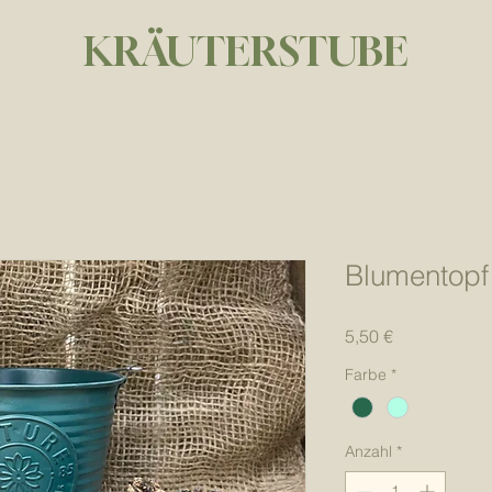
KRÄUTERSTUBE
Blumentopf
Preis
5,50 €
Farbe
*
Anzahl
*