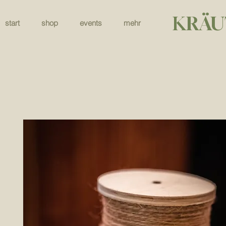
KRÄU
start
shop
events
mehr