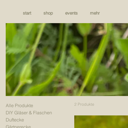
start
shop
events
mehr
2 Produkte
Alle Produkte
DIY Gläser & Flaschen
Duftecke
Gärtnerecke